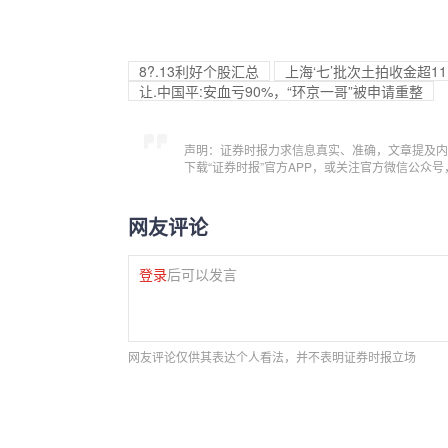
8?.13利好个股汇总
上海‘七’批次土拍收金超1
让.中国平:安血亏90%，“环京一哥”被申请重整
声明：证券时报力求信息真实、准确，文章提及内
下载“证券时报”官方APP，或关注官方微信公众
网友评论
登录
后可以发言
网友评论仅供其表达个人看法，并不表明证券时报立场