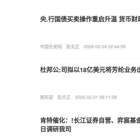
央.行国债买卖操作重启升温 货币
中国长安网
彭文正
2026-02-04 02:44:08
杜邦公:司拟以18亿美元将芳纶业务出售
南风窗
彭文正
2026-02-01 08:11:08
肯特催化：!长江证券自营、弈宸基金
日调研我司