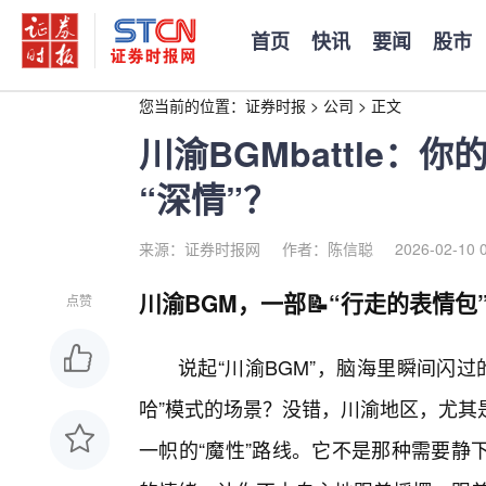
首页
快讯
要闻
股市
您当前的位置：
证券时报
>
公司
>
正文
川渝BGMbattle：
“深情”？
来源：证券时报网
作者：陈信聪
2026-02-10 
川渝BGM，一部📝“行走的表情包
点赞
说起“川渝BGM”，脑海里瞬间闪
哈”模式的场景？没错，川渝地区，尤其
一帜的“魔性”路线。它不是那种需要静